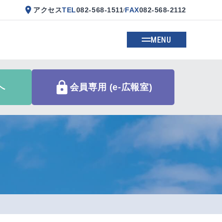
アクセス
TEL
082-568-1511
FAX
082-568-2112
/
MENU
へ
会員専用 (e-広報室)