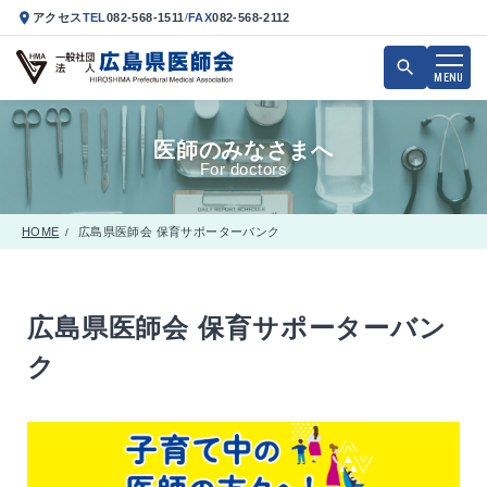
アクセス
TEL
082-568-1511
FAX
082-568-2112
/
MENU
医師のみなさまへ
For doctors
HOME
広島県医師会 保育サポーターバンク
/
広島県医師会 保育サポーターバン
ク